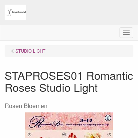
M
e
n
STUDIO LICHT
u
STAPROSES01 Romantic
Roses Studio Light
Rosen Bloemen