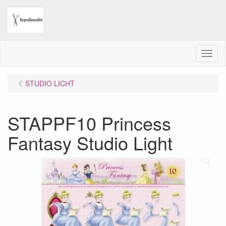
M
e
n
STUDIO LICHT
u
STAPPF10 Princess
Fantasy Studio Light