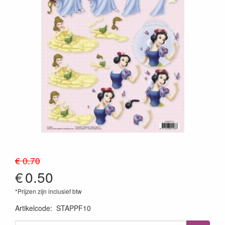
€ 0.70
€
0.50
*Prijzen zijn inclusief btw
Artikelcode
:
STAPPF10