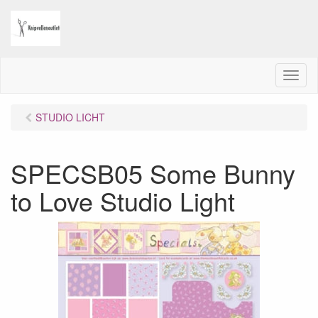
M
e
n
STUDIO LICHT
u
SPECSB05 Some Bunny
to Love Studio Light