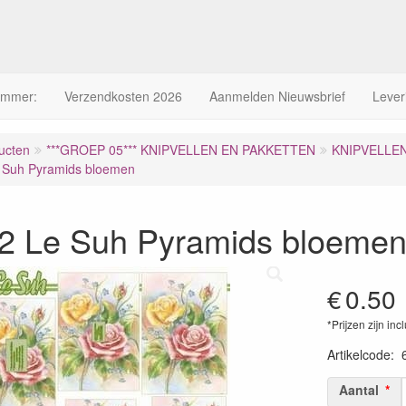
ummer:
Verzendkosten 2026
Aanmelden Nieuwsbrief
Lever
ucten
***GROEP 05*** KNIPVELLEN EN PAKKETTEN
KNIPVELLE
 Suh Pyramids bloemen
2 Le Suh Pyramids bloeme
€
0.50
*Prijzen zijn inc
Artikelcode
:
Aantal