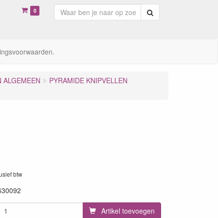
0
Zoeken
ingsvoorwaarden.
N ALGEMEEN
PYRAMIDE KNIPVELLEN
n
lusief btw
630092
Artikel toevoegen