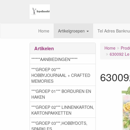
Home
Artikelgroepen
Tel Adres Bankn
Artikelen
Home
Prod
630092 Le
******AANBIEDINGEN*****
***GROEP 00***
63009
HOBBYJOURNAAL + CRAFTED
MEMORIES
***GROEP 01*** BORDUREN EN
HAKEN
***GROEP 02*** LINNENKARTON,
KARTONPAKKETTEN
***GROEP 03***,HOBBYDOTS,
SPARKLES