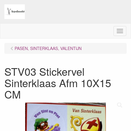
M
e
n
PASEN, SINTERKLAAS, VALENTIJN
u
STV03 Stickervel
Sinterklaas Afm 10X15
CM