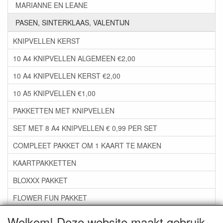
MARIANNE EN LEANE
PASEN, SINTERKLAAS, VALENTIJN
KNIPVELLEN KERST
10 A4 KNIPVELLEN ALGEMEEN €2,00
10 A4 KNIPVELLEN KERST €2,00
10 A5 KNIPVELLEN €1,00
PAKKETTEN MET KNIPVELLEN
SET MET 8 A4 KNIPVELLEN € 0,99 PER SET
COMPLEET PAKKET OM 1 KAART TE MAKEN
KAARTPAKKETTEN
BLOXXX PAKKET
FLOWER FUN PAKKET
***GROEP 06*** TAPE/LIJM SNIJMALLEN STEMPELS
Welkom! Deze website maakt gebruik