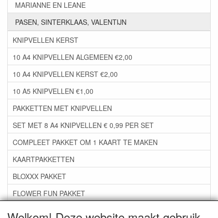
MARIANNE EN LEANE
PASEN, SINTERKLAAS, VALENTIJN
KNIPVELLEN KERST
10 A4 KNIPVELLEN ALGEMEEN €2,00
10 A4 KNIPVELLEN KERST €2,00
10 A5 KNIPVELLEN €1,00
PAKKETTEN MET KNIPVELLEN
SET MET 8 A4 KNIPVELLEN € 0,99 PER SET
COMPLEET PAKKET OM 1 KAART TE MAKEN
KAARTPAKKETTEN
BLOXXX PAKKET
FLOWER FUN PAKKET
***GROEP 06*** TAPE/LIJM SNIJMALLEN STEMPELS
Welkom! Deze website maakt gebruik