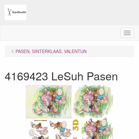
M
e
n
PASEN, SINTERKLAAS, VALENTIJN
u
4169423 LeSuh Pasen