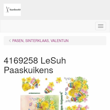
M
e
n
PASEN, SINTERKLAAS, VALENTIJN
u
4169258 LeSuh
Paaskuikens