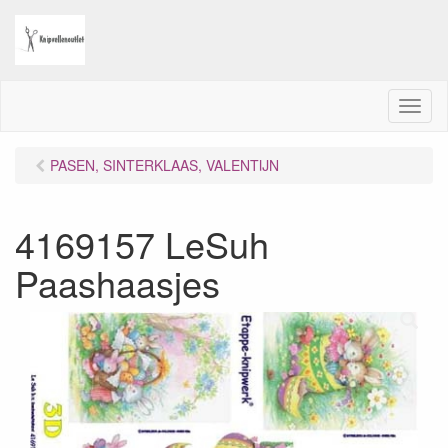
M
e
n
PASEN, SINTERKLAAS, VALENTIJN
u
4169157 LeSuh
Paashaasjes