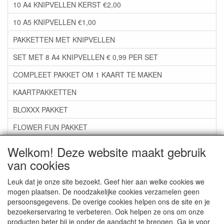
10 A4 KNIPVELLEN KERST €2,00
10 A5 KNIPVELLEN €1,00
PAKKETTEN MET KNIPVELLEN
SET MET 8 A4 KNIPVELLEN € 0,99 PER SET
COMPLEET PAKKET OM 1 KAART TE MAKEN
KAARTPAKKETTEN
BLOXXX PAKKET
FLOWER FUN PAKKET
***GROEP 06*** TAPE/LIJM SNIJMALLEN STEMPELS
Welkom! Deze website maakt gebruik
van cookies
***GROEP 07*** KAARTEN +SCRAP TOEBEHOREN
***GROEP 08*** TEKENEN EN KLEUREN, GELPEN,MARKER
Leuk dat je onze site bezoekt. Geef hier aan welke cookies we
mogen plaatsen. De noodzakelijke cookies verzamelen geen
***GROEP 09*** KRALEN EN TOEBEHOREN
persoonsgegevens. De overige cookies helpen ons de site en je
bezoekerservaring te verbeteren. Ook helpen ze ons om onze
***GROEP 10*** WENSKAARTEN MET ENV. €0,75
producten beter bij je onder de aandacht te brengen. Ga je voor