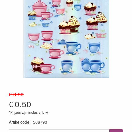
€ 0.80
€
0.50
*Prijzen zijn inclusief btw
Artikelcode
:
506790