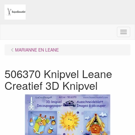
M
e
n
MARIANNE EN LEANE
u
506370 Knipvel Leane
Creatief 3D Knipvel