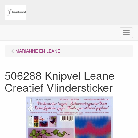
M
e
n
MARIANNE EN LEANE
u
506288 Knipvel Leane
Creatief Vlindersticker