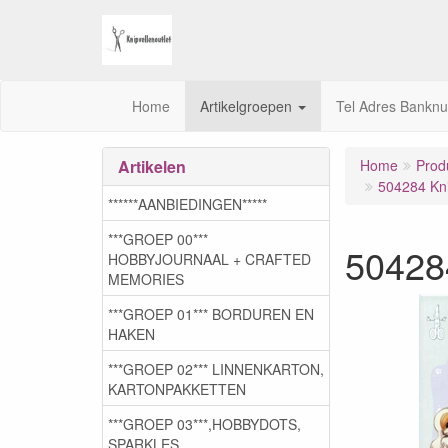
Home
Artikelgroepen
Tel Adres Bankn
Artikelen
Home
Prod
504284 Kni
******AANBIEDINGEN*****
***GROEP 00***
504284
HOBBYJOURNAAL + CRAFTED
MEMORIES
***GROEP 01*** BORDUREN EN
HAKEN
***GROEP 02*** LINNENKARTON,
KARTONPAKKETTEN
***GROEP 03***,HOBBYDOTS,
SPARKLES