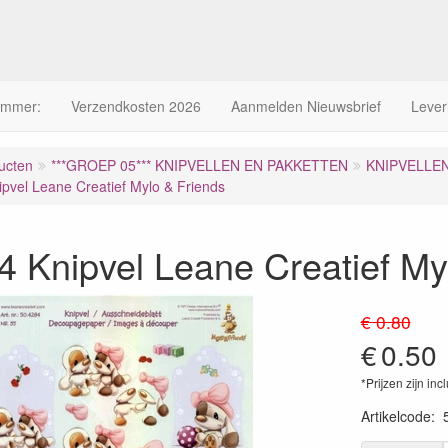
ummer:
Verzendkosten 2026
Aanmelden Nieuwsbrief
Lever
ucten
***GROEP 05*** KNIPVELLEN EN PAKKETTEN
KNIPVELLE
pvel Leane Creatief Mylo & Friends
 Knipvel Leane Creatief My
€ 0.80
€
0.50
*Prijzen zijn inc
Artikelcode
: