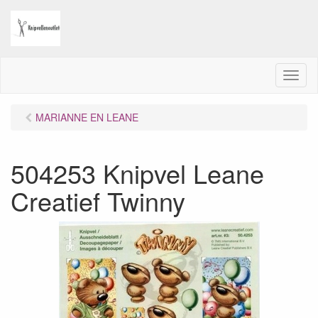
M
e
n
MARIANNE EN LEANE
u
504253 Knipvel Leane
Creatief Twinny