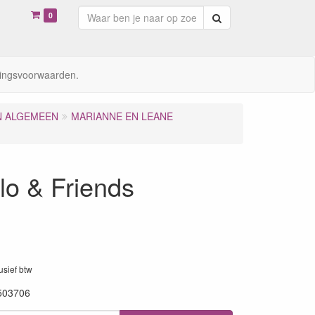
0
Zoeken
ingsvoorwaarden.
N ALGEMEEN
MARIANNE EN LEANE
lo & Friends
lusief btw
503706