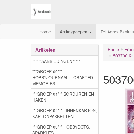
Home
Artikelgroepen
Tel Adres Bankn
Artikelen
Home
Prod
503706 Kni
******AANBIEDINGEN*****
***GROEP 00***
503706
HOBBYJOURNAAL + CRAFTED
MEMORIES
***GROEP 01*** BORDUREN EN
HAKEN
***GROEP 02*** LINNENKARTON,
KARTONPAKKETTEN
***GROEP 03***,HOBBYDOTS,
SPARKLES