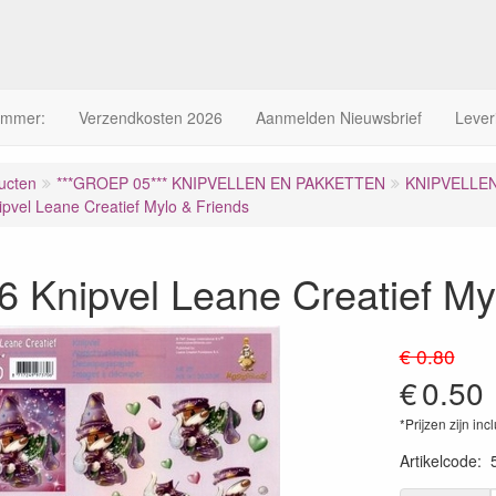
ummer:
Verzendkosten 2026
Aanmelden Nieuwsbrief
Lever
ucten
***GROEP 05*** KNIPVELLEN EN PAKKETTEN
KNIPVELLE
pvel Leane Creatief Mylo & Friends
 Knipvel Leane Creatief My
€ 0.80
€
0.50
*Prijzen zijn inc
Artikelcode
: