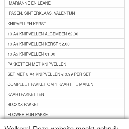
MARIANNE EN LEANE
PASEN, SINTERKLAAS, VALENTIJN
KNIPVELLEN KERST
10 A4 KNIPVELLEN ALGEMEEN €2,00
10 A4 KNIPVELLEN KERST €2,00
10 A5 KNIPVELLEN €1,00
PAKKETTEN MET KNIPVELLEN
SET MET 8 A4 KNIPVELLEN € 0,99 PER SET
COMPLEET PAKKET OM 1 KAART TE MAKEN
KAARTPAKKETTEN
BLOXXX PAKKET
FLOWER FUN PAKKET
***GROEP 06*** TAPE/LIJM SNIJMALLEN STEMPELS
Welkom! Deze website maakt gebruik