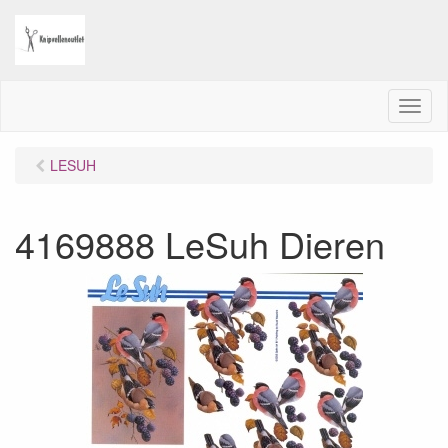
M
e
n
LESUH
u
4169888 LeSuh Dieren