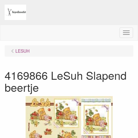
M
e
n
LESUH
u
4169866 LeSuh Slapend
beertje