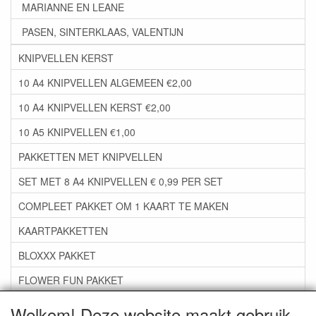
MARIANNE EN LEANE
PASEN, SINTERKLAAS, VALENTIJN
KNIPVELLEN KERST
10 A4 KNIPVELLEN ALGEMEEN €2,00
10 A4 KNIPVELLEN KERST €2,00
10 A5 KNIPVELLEN €1,00
PAKKETTEN MET KNIPVELLEN
SET MET 8 A4 KNIPVELLEN € 0,99 PER SET
COMPLEET PAKKET OM 1 KAART TE MAKEN
KAARTPAKKETTEN
BLOXXX PAKKET
FLOWER FUN PAKKET
***GROEP 06*** TAPE/LIJM SNIJMALLEN STEMPELS
Welkom! Deze website maakt gebruik