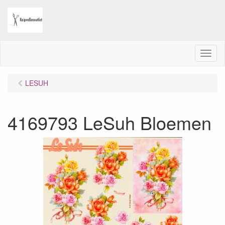
M
e
n
LESUH
u
4169793 LeSuh Bloemen