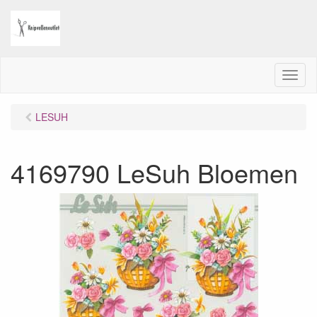
M
e
n
LESUH
u
4169790 LeSuh Bloemen