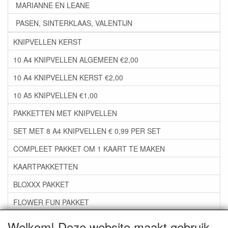
MARIANNE EN LEANE
PASEN, SINTERKLAAS, VALENTIJN
KNIPVELLEN KERST
10 A4 KNIPVELLEN ALGEMEEN €2,00
10 A4 KNIPVELLEN KERST €2,00
10 A5 KNIPVELLEN €1,00
PAKKETTEN MET KNIPVELLEN
SET MET 8 A4 KNIPVELLEN € 0,99 PER SET
COMPLEET PAKKET OM 1 KAART TE MAKEN
KAARTPAKKETTEN
BLOXXX PAKKET
FLOWER FUN PAKKET
***GROEP 06*** TAPE/LIJM SNIJMALLEN STEMPELS
Welkom! Deze website maakt gebruik