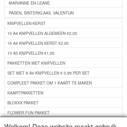
MARIANNE EN LEANE
PASEN, SINTERKLAAS, VALENTIJN
KNIPVELLEN KERST
10 A4 KNIPVELLEN ALGEMEEN €2,00
10 A4 KNIPVELLEN KERST €2,00
10 A5 KNIPVELLEN €1,00
PAKKETTEN MET KNIPVELLEN
SET MET 8 A4 KNIPVELLEN € 0,99 PER SET
COMPLEET PAKKET OM 1 KAART TE MAKEN
KAARTPAKKETTEN
BLOXXX PAKKET
FLOWER FUN PAKKET
***GROEP 06*** TAPE/LIJM SNIJMALLEN STEMPELS
Welkom! Deze website maakt gebruik