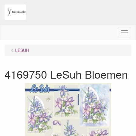
M
e
n
LESUH
u
4169750 LeSuh Bloemen