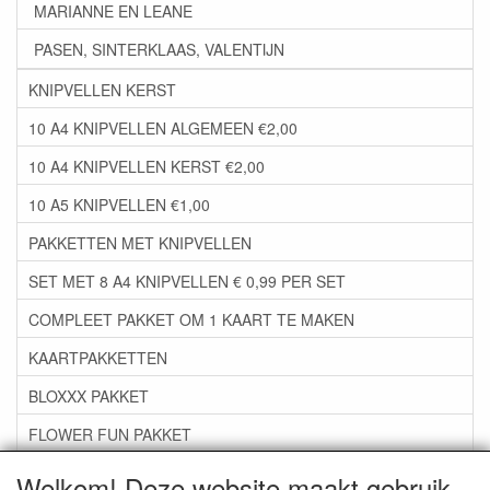
MARIANNE EN LEANE
PASEN, SINTERKLAAS, VALENTIJN
KNIPVELLEN KERST
10 A4 KNIPVELLEN ALGEMEEN €2,00
10 A4 KNIPVELLEN KERST €2,00
10 A5 KNIPVELLEN €1,00
PAKKETTEN MET KNIPVELLEN
SET MET 8 A4 KNIPVELLEN € 0,99 PER SET
COMPLEET PAKKET OM 1 KAART TE MAKEN
KAARTPAKKETTEN
BLOXXX PAKKET
FLOWER FUN PAKKET
***GROEP 06*** TAPE/LIJM SNIJMALLEN STEMPELS
Welkom! Deze website maakt gebruik