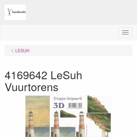
M
e
n
LESUH
u
4169642 LeSuh
Vuurtorens