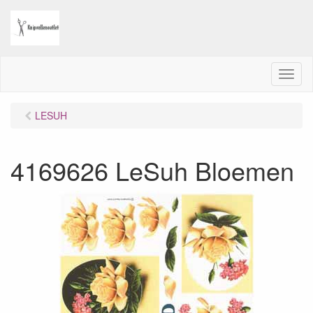
M
e
n
LESUH
u
4169626 LeSuh Bloemen