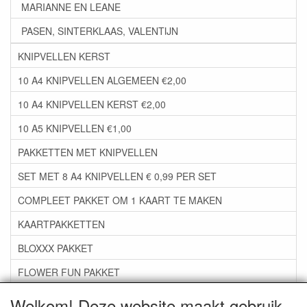
MARIANNE EN LEANE
PASEN, SINTERKLAAS, VALENTIJN
KNIPVELLEN KERST
10 A4 KNIPVELLEN ALGEMEEN €2,00
10 A4 KNIPVELLEN KERST €2,00
10 A5 KNIPVELLEN €1,00
PAKKETTEN MET KNIPVELLEN
SET MET 8 A4 KNIPVELLEN € 0,99 PER SET
COMPLEET PAKKET OM 1 KAART TE MAKEN
KAARTPAKKETTEN
BLOXXX PAKKET
FLOWER FUN PAKKET
***GROEP 06*** TAPE/LIJM SNIJMALLEN STEMPELS
Welkom! Deze website maakt gebruik