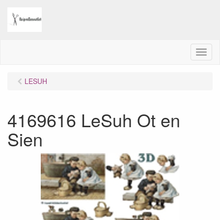
M
e
n
LESUH
u
4169616 LeSuh Ot en
Sien