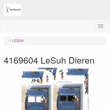
M
e
n
LESUH
u
4169604 LeSuh Dieren