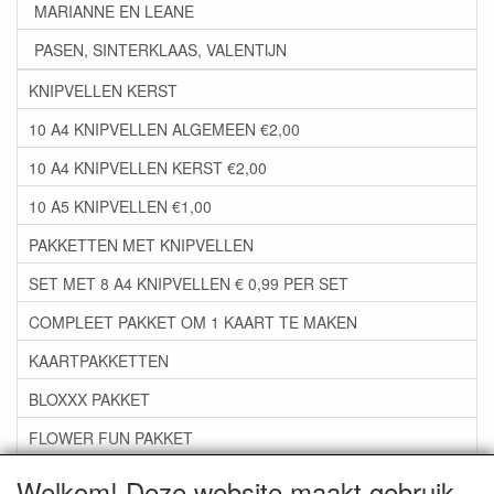
MARIANNE EN LEANE
PASEN, SINTERKLAAS, VALENTIJN
KNIPVELLEN KERST
10 A4 KNIPVELLEN ALGEMEEN €2,00
10 A4 KNIPVELLEN KERST €2,00
10 A5 KNIPVELLEN €1,00
PAKKETTEN MET KNIPVELLEN
SET MET 8 A4 KNIPVELLEN € 0,99 PER SET
COMPLEET PAKKET OM 1 KAART TE MAKEN
KAARTPAKKETTEN
BLOXXX PAKKET
FLOWER FUN PAKKET
***GROEP 06*** TAPE/LIJM SNIJMALLEN STEMPELS
Welkom! Deze website maakt gebruik