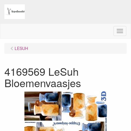
M
e
n
LESUH
u
4169569 LeSuh
Bloemenvaasjes