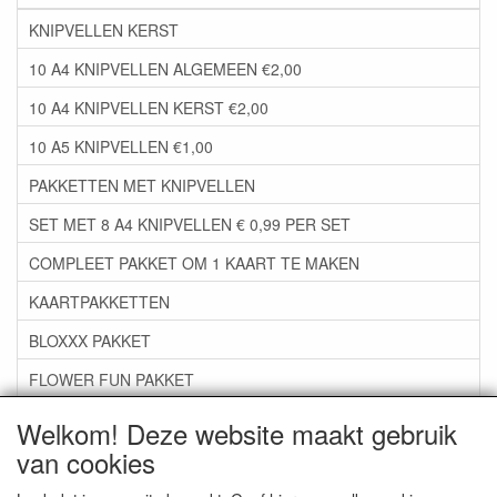
KNIPVELLEN KERST
10 A4 KNIPVELLEN ALGEMEEN €2,00
10 A4 KNIPVELLEN KERST €2,00
10 A5 KNIPVELLEN €1,00
PAKKETTEN MET KNIPVELLEN
SET MET 8 A4 KNIPVELLEN € 0,99 PER SET
COMPLEET PAKKET OM 1 KAART TE MAKEN
KAARTPAKKETTEN
BLOXXX PAKKET
FLOWER FUN PAKKET
***GROEP 06*** TAPE/LIJM SNIJMALLEN STEMPELS
Welkom! Deze website maakt gebruik
van cookies
***GROEP 07*** KAARTEN +SCRAP TOEBEHOREN