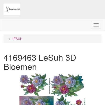
M
e
n
LESUH
u
4169463 LeSuh 3D
Bloemen