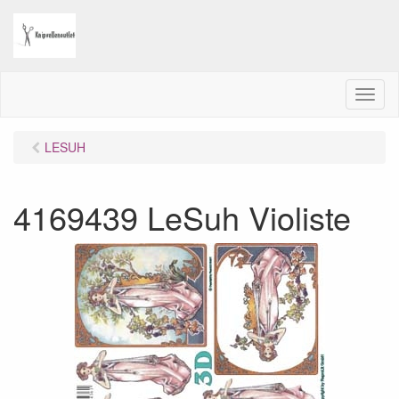
M
e
n
LESUH
u
4169439 LeSuh Violiste