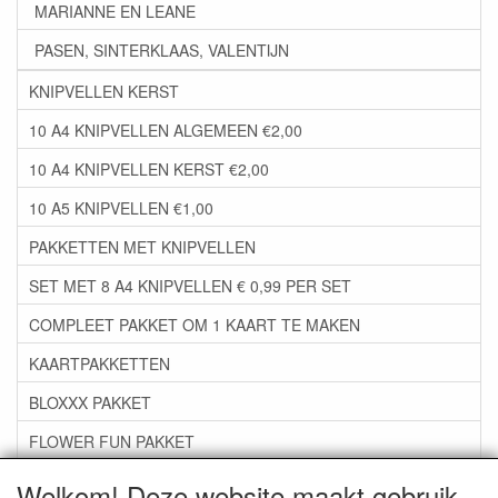
MARIANNE EN LEANE
PASEN, SINTERKLAAS, VALENTIJN
KNIPVELLEN KERST
10 A4 KNIPVELLEN ALGEMEEN €2,00
10 A4 KNIPVELLEN KERST €2,00
10 A5 KNIPVELLEN €1,00
PAKKETTEN MET KNIPVELLEN
SET MET 8 A4 KNIPVELLEN € 0,99 PER SET
COMPLEET PAKKET OM 1 KAART TE MAKEN
KAARTPAKKETTEN
BLOXXX PAKKET
FLOWER FUN PAKKET
***GROEP 06*** TAPE/LIJM SNIJMALLEN STEMPELS
Welkom! Deze website maakt gebruik