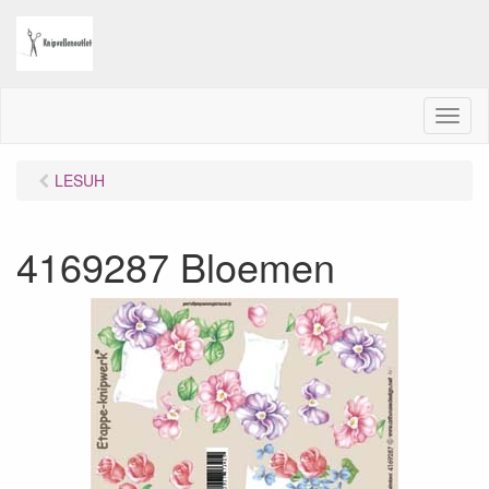
M
e
n
LESUH
u
4169287 Bloemen