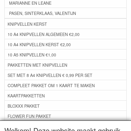
MARIANNE EN LEANE
PASEN, SINTERKLAAS, VALENTIJN
KNIPVELLEN KERST
10 A4 KNIPVELLEN ALGEMEEN €2,00
10 A4 KNIPVELLEN KERST €2,00
10 A5 KNIPVELLEN €1,00
PAKKETTEN MET KNIPVELLEN
SET MET 8 A4 KNIPVELLEN € 0,99 PER SET
COMPLEET PAKKET OM 1 KAART TE MAKEN
KAARTPAKKETTEN
BLOXXX PAKKET
FLOWER FUN PAKKET
***GROEP 06*** TAPE/LIJM SNIJMALLEN STEMPELS
Welkom! Deze website maakt gebruik