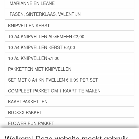
MARIANNE EN LEANE
PASEN, SINTERKLAAS, VALENTIJN
KNIPVELLEN KERST
10 A4 KNIPVELLEN ALGEMEEN €2,00
10 A4 KNIPVELLEN KERST €2,00
10 A5 KNIPVELLEN €1,00
PAKKETTEN MET KNIPVELLEN
SET MET 8 A4 KNIPVELLEN € 0,99 PER SET
COMPLEET PAKKET OM 1 KAART TE MAKEN
KAARTPAKKETTEN
BLOXXX PAKKET
FLOWER FUN PAKKET
***GROEP 06*** TAPE/LIJM SNIJMALLEN STEMPELS
Welkom! Deze website maakt gebruik