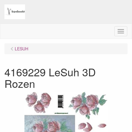
M
e
n
LESUH
u
4169229 LeSuh 3D
Rozen