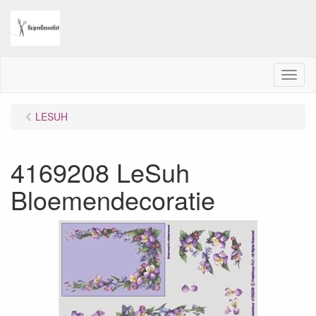
M
e
n
LESUH
u
4169208 LeSuh
Bloemendecoratie