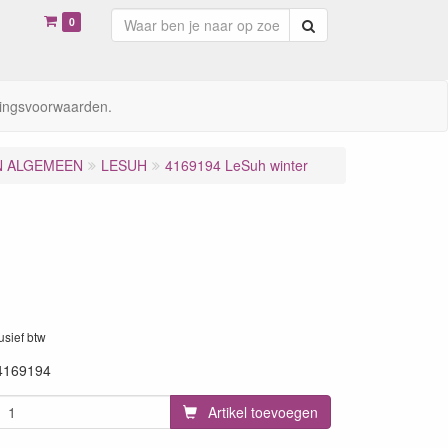
0
Zoeken
ingsvoorwaarden.
N ALGEMEEN
LESUH
4169194 LeSuh winter
lusief btw
4169194
Artikel toevoegen