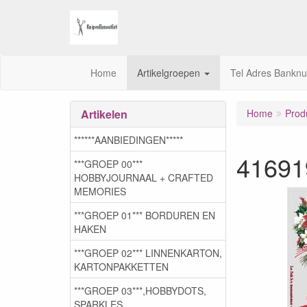
Home
Artikelgroepen
Tel Adres Bankn
Artikelen
Home
Prod
******AANBIEDINGEN*****
41691
***GROEP 00***
HOBBYJOURNAAL + CRAFTED
MEMORIES
***GROEP 01*** BORDUREN EN
HAKEN
***GROEP 02*** LINNENKARTON,
KARTONPAKKETTEN
***GROEP 03***,HOBBYDOTS,
SPARKLES