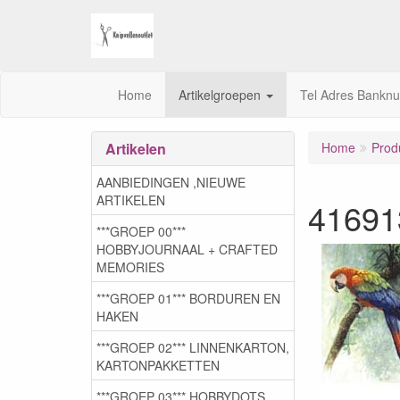
Home
Artikelgroepen
Tel Adres Bankn
Artikelen
Home
Prod
AANBIEDINGEN ,NIEUWE
ARTIKELEN
41691
***GROEP 00***
HOBBYJOURNAAL + CRAFTED
MEMORIES
***GROEP 01*** BORDUREN EN
HAKEN
***GROEP 02*** LINNENKARTON,
KARTONPAKKETTEN
***GROEP 03***,HOBBYDOTS,