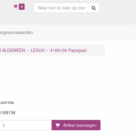
0
Zoeken
ingsvoorwaarden.
N ALGEMEEN
LESUH
4169136 Papegaai
lusief btw
4169136
Artikel toevoegen