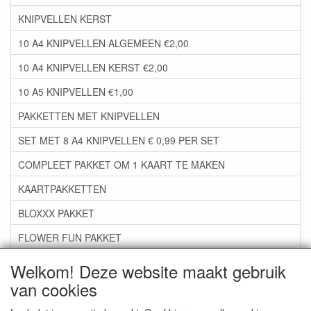
KNIPVELLEN KERST
10 A4 KNIPVELLEN ALGEMEEN €2,00
10 A4 KNIPVELLEN KERST €2,00
10 A5 KNIPVELLEN €1,00
PAKKETTEN MET KNIPVELLEN
SET MET 8 A4 KNIPVELLEN € 0,99 PER SET
COMPLEET PAKKET OM 1 KAART TE MAKEN
KAARTPAKKETTEN
BLOXXX PAKKET
FLOWER FUN PAKKET
***GROEP 06*** TAPE/LIJM SNIJMALLEN STEMPELS
Welkom! Deze website maakt gebruik
van cookies
***GROEP 07*** KAARTEN +SCRAP TOEBEHOREN