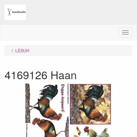
M
e
n
LESUH
u
4169126 Haan