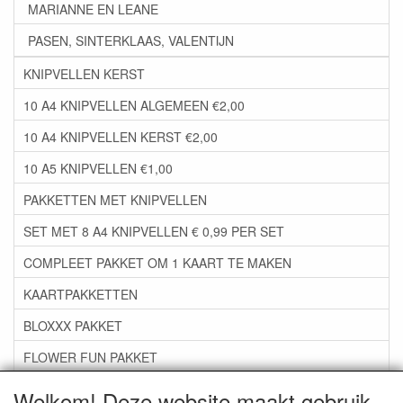
MARIANNE EN LEANE
PASEN, SINTERKLAAS, VALENTIJN
KNIPVELLEN KERST
10 A4 KNIPVELLEN ALGEMEEN €2,00
10 A4 KNIPVELLEN KERST €2,00
10 A5 KNIPVELLEN €1,00
PAKKETTEN MET KNIPVELLEN
SET MET 8 A4 KNIPVELLEN € 0,99 PER SET
COMPLEET PAKKET OM 1 KAART TE MAKEN
KAARTPAKKETTEN
BLOXXX PAKKET
FLOWER FUN PAKKET
***GROEP 06*** TAPE/LIJM SNIJMALLEN STEMPELS
Welkom! Deze website maakt gebruik