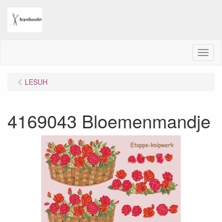
M
e
n
LESUH
u
4169043 Bloemenmandje