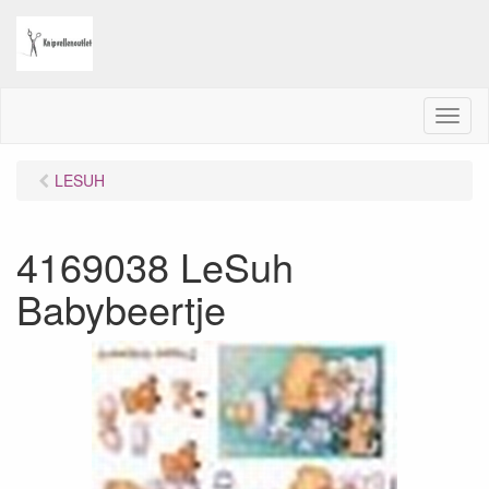
M
e
n
LESUH
u
4169038 LeSuh
Babybeertje