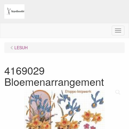
M
e
n
LESUH
u
4169029
Bloemenarrangement