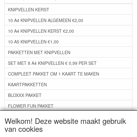
KNIPVELLEN KERST
10 A4 KNIPVELLEN ALGEMEEN €2,00
10 A4 KNIPVELLEN KERST €2,00
10 A5 KNIPVELLEN €1,00
PAKKETTEN MET KNIPVELLEN
SET MET 8 A4 KNIPVELLEN € 0,99 PER SET
COMPLEET PAKKET OM 1 KAART TE MAKEN
KAARTPAKKETTEN
BLOXXX PAKKET
FLOWER FUN PAKKET
***GROEP 06*** TAPE/LIJM SNIJMALLEN STEMPELS
Welkom! Deze website maakt gebruik
van cookies
***GROEP 07*** KAARTEN +SCRAP TOEBEHOREN