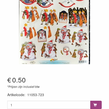
€
0.50
*Prijzen zijn inclusief btw
Artikelcode
:
11053-723