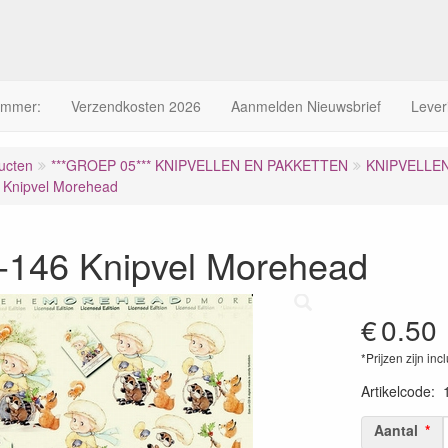
ummer:
Verzendkosten 2026
Aanmelden Nieuwsbrief
Lever
ucten
***GROEP 05*** KNIPVELLEN EN PAKKETTEN
KNIPVELLE
 Knipvel Morehead
-146 Knipvel Morehead
€
0.50
*Prijzen zijn inc
Artikelcode
:
Aantal