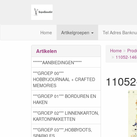
Home
Artikelgroepen
Tel Adres Bankn
Artikelen
Home
Prod
11052-146
******AANBIEDINGEN*****
***GROEP 00***
11052
HOBBYJOURNAAL + CRAFTED
MEMORIES
***GROEP 01*** BORDUREN EN
HAKEN
***GROEP 02*** LINNENKARTON,
KARTONPAKKETTEN
***GROEP 03***,HOBBYDOTS,
SPARKLES