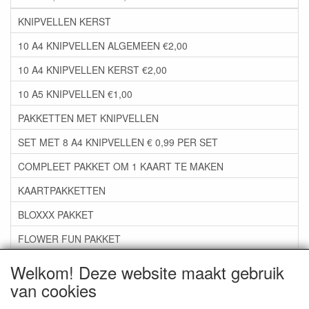
KNIPVELLEN KERST
10 A4 KNIPVELLEN ALGEMEEN €2,00
10 A4 KNIPVELLEN KERST €2,00
10 A5 KNIPVELLEN €1,00
PAKKETTEN MET KNIPVELLEN
SET MET 8 A4 KNIPVELLEN € 0,99 PER SET
COMPLEET PAKKET OM 1 KAART TE MAKEN
KAARTPAKKETTEN
BLOXXX PAKKET
FLOWER FUN PAKKET
***GROEP 06*** TAPE/LIJM SNIJMALLEN STEMPELS
Welkom! Deze website maakt gebruik
van cookies
***GROEP 07*** KAARTEN +SCRAP TOEBEHOREN