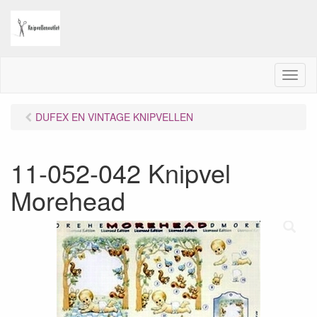
M
e
n
DUFEX EN VINTAGE KNIPVELLEN
u
11-052-042 Knipvel
Morehead