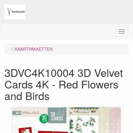
M
e
n
KAARTPAKKETTEN
u
3DVC4K10004 3D Velvet
Cards 4K - Red Flowers
and Birds