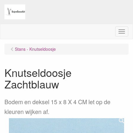
M
e
n
Stans - Knutseldoosje
u
Knutseldoosje
Zachtblauw
Bodem en deksel 15 x 8 X 4 CM let op de
kleuren wijken af.