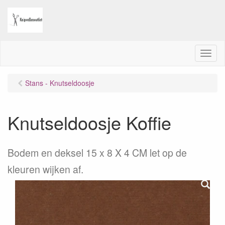
M
e
n
Stans - Knutseldoosje
u
Knutseldoosje Koffie
Bodem en deksel 15 x 8 X 4 CM let op de
kleuren wijken af.