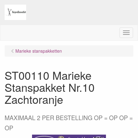
M
e
n
Marieke stanspakketten
u
ST00110 Marieke
Stanspakket Nr.10
Zachtoranje
MAXIMAAL 2 PER BESTELLING OP = OP OP =
OP