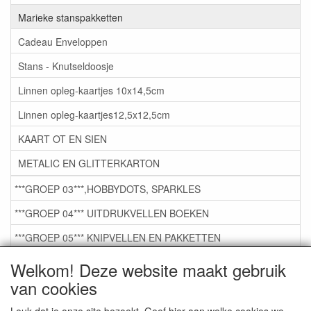
Marieke stanspakketten
Cadeau Enveloppen
Stans - Knutseldoosje
Linnen opleg-kaartjes 10x14,5cm
Linnen opleg-kaartjes12,5x12,5cm
KAART OT EN SIEN
METALIC EN GLITTERKARTON
***GROEP 03***,HOBBYDOTS, SPARKLES
***GROEP 04*** UITDRUKVELLEN BOEKEN
***GROEP 05*** KNIPVELLEN EN PAKKETTEN
***GROEP 06*** TAPE/LIJM SNIJMALLEN STEMPELS
Welkom! Deze website maakt gebruik
van cookies
***GROEP 07*** KAARTEN +SCRAP TOEBEHOREN
***GROEP 08*** TEKENEN EN KLEUREN, GELPEN,MARKER