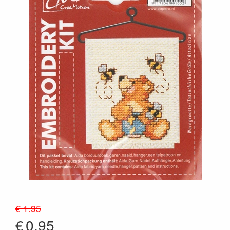
€ 1.95
€
0.95