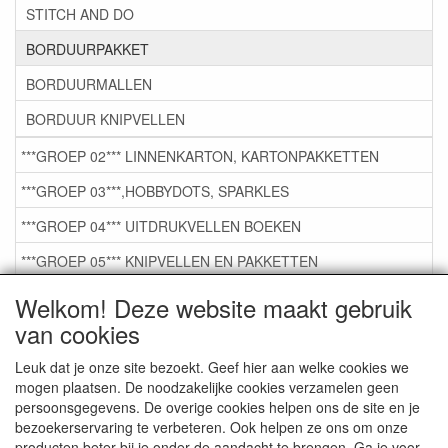
STITCH AND DO
BORDUURPAKKET
BORDUURMALLEN
BORDUUR KNIPVELLEN
***GROEP 02*** LINNENKARTON, KARTONPAKKETTEN
***GROEP 03***,HOBBYDOTS, SPARKLES
***GROEP 04*** UITDRUKVELLEN BOEKEN
***GROEP 05*** KNIPVELLEN EN PAKKETTEN
***GROEP 06*** TAPE/LIJM SNIJMALLEN STEMPELS
Welkom! Deze website maakt gebruik
van cookies
***GROEP 07*** KAARTEN +SCRAP TOEBEHOREN
***GROEP 08*** TEKENEN EN KLEUREN, GELPEN,MARKER
Leuk dat je onze site bezoekt. Geef hier aan welke cookies we
mogen plaatsen. De noodzakelijke cookies verzamelen geen
***GROEP 09*** KRALEN EN TOEBEHOREN
persoonsgegevens. De overige cookies helpen ons de site en je
bezoekerservaring te verbeteren. Ook helpen ze ons om onze
***GROEP 10*** WENSKAARTEN MET ENV. €0,75
producten beter bij je onder de aandacht te brengen. Ga je voor