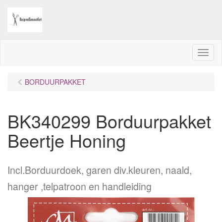
M
e
n
BORDUURPAKKET
u
BK340299 Borduurpakket
Beertje Honing
Incl.Borduurdoek, garen div.kleuren, naald,
hanger ,telpatroon en handleiding