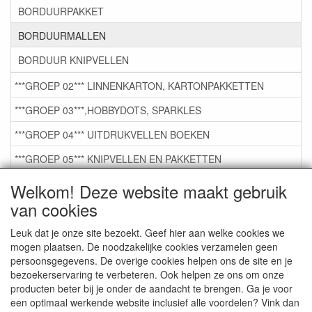
BORDUURPAKKET
BORDUURMALLEN
BORDUUR KNIPVELLEN
***GROEP 02*** LINNENKARTON, KARTONPAKKETTEN
***GROEP 03***,HOBBYDOTS, SPARKLES
***GROEP 04*** UITDRUKVELLEN BOEKEN
***GROEP 05*** KNIPVELLEN EN PAKKETTEN
***GROEP 06*** TAPE/LIJM SNIJMALLEN STEMPELS
Welkom! Deze website maakt gebruik
van cookies
***GROEP 07*** KAARTEN +SCRAP TOEBEHOREN
***GROEP 08*** TEKENEN EN KLEUREN, GELPEN,MARKER
Leuk dat je onze site bezoekt. Geef hier aan welke cookies we
mogen plaatsen. De noodzakelijke cookies verzamelen geen
***GROEP 09*** KRALEN EN TOEBEHOREN
persoonsgegevens. De overige cookies helpen ons de site en je
bezoekerservaring te verbeteren. Ook helpen ze ons om onze
***GROEP 10*** WENSKAARTEN MET ENV. €0,75
producten beter bij je onder de aandacht te brengen. Ga je voor
een optimaal werkende website inclusief alle voordelen? Vink dan