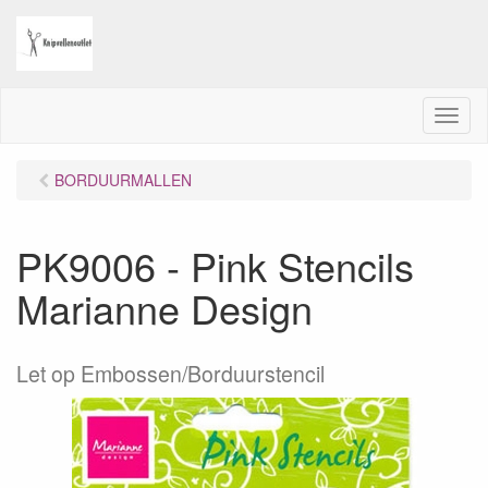
M
e
n
BORDUURMALLEN
u
PK9006 - Pink Stencils
Marianne Design
Let op Embossen/Borduurstencil