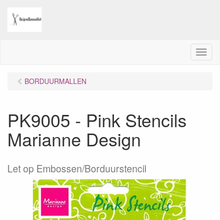
M
e
n
BORDUURMALLEN
u
PK9005 - Pink Stencils
Marianne Design
Let op Embossen/Borduurstencil