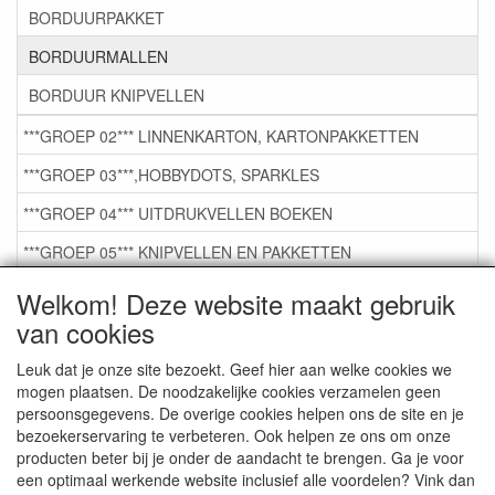
BORDUURPAKKET
BORDUURMALLEN
BORDUUR KNIPVELLEN
***GROEP 02*** LINNENKARTON, KARTONPAKKETTEN
***GROEP 03***,HOBBYDOTS, SPARKLES
***GROEP 04*** UITDRUKVELLEN BOEKEN
***GROEP 05*** KNIPVELLEN EN PAKKETTEN
***GROEP 06*** TAPE/LIJM SNIJMALLEN STEMPELS
Welkom! Deze website maakt gebruik
van cookies
***GROEP 07*** KAARTEN +SCRAP TOEBEHOREN
***GROEP 08*** TEKENEN EN KLEUREN, GELPEN,MARKER
Leuk dat je onze site bezoekt. Geef hier aan welke cookies we
mogen plaatsen. De noodzakelijke cookies verzamelen geen
***GROEP 09*** KRALEN EN TOEBEHOREN
persoonsgegevens. De overige cookies helpen ons de site en je
bezoekerservaring te verbeteren. Ook helpen ze ons om onze
***GROEP 10*** WENSKAARTEN MET ENV. €0,75
producten beter bij je onder de aandacht te brengen. Ga je voor
een optimaal werkende website inclusief alle voordelen? Vink dan